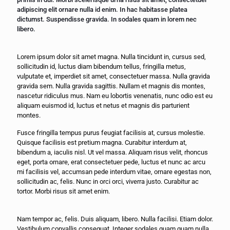
adipiscing elit ornare nulla id enim. In hac habitasse platea
dictumst. Suspendisse gravida. In sodales quam in lorem nec
libero.
Lorem ipsum dolor sit amet magna. Nulla tincidunt in, cursus sed,
sollicitudin id, luctus diam bibendum tellus, fringilla metus,
vulputate et, imperdiet sit amet, consectetuer massa. Nulla gravida
gravida sem. Nulla gravida sagittis. Nullam et magnis dis montes,
nascetur ridiculus mus. Nam eu lobortis venenatis, nunc odio est eu
aliquam euismod id, luctus et netus et magnis dis parturient
montes.
Fusce fringilla tempus purus feugiat facilisis at, cursus molestie.
Quisque facilisis est pretium magna. Curabitur interdum at,
bibendum a, iaculis nisl. Ut vel massa. Aliquam risus velit, rhoncus
eget, porta ornare, erat consectetuer pede, luctus et nunc ac arcu
mi facilisis vel, accumsan pede interdum vitae, ornare egestas non,
sollicitudin ac, felis. Nunc in orci orci, viverra justo. Curabitur ac
tortor. Morbi risus sit amet enim.
Nam tempor ac, felis. Duis aliquam, libero. Nulla facilisi. Etiam dolor.
Vestibulum convallis consequat. Integer sodales quam quam nulla,