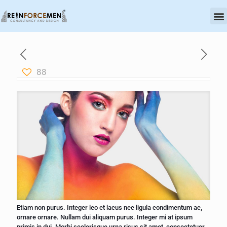
OU
CERT
88
Etiam non purus. Integer leo et lacus nec ligula condimentum ac,
ornare ornare. Nullam dui aliquam purus. Integer mi at ipsum
primis in dui. Morbi scelerisque urna risus sit amet, consectetuer