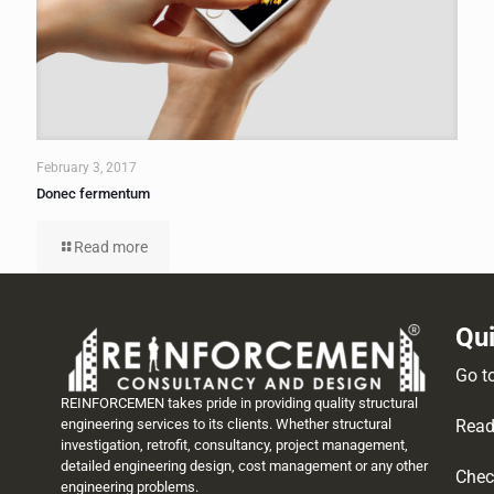
February 3, 2017
Donec fermentum
Read more
Qui
Go t
REINFORCEMEN takes pride in providing quality structural
Read
engineering services to its clients. Whether structural
investigation, retrofit, consultancy, project management,
detailed engineering design, cost management or any other
Chec
engineering problems.